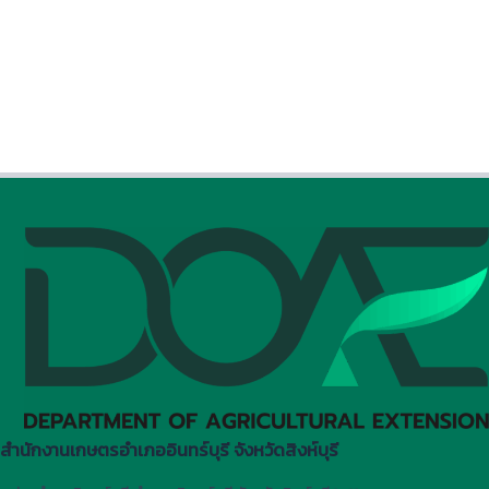
สำนักงานเกษตรอำเภออินทร์บุรี จังหวัดสิงห์บุรี